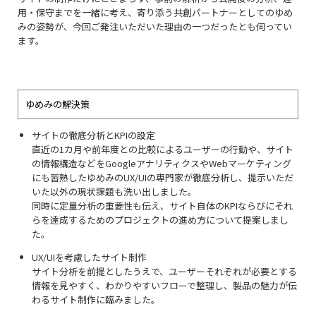
用・保守までを一緒に考え、寄り添う共創パートナーとしてのゆめ
みの姿勢が、今回ご発注いただいた理由の一つだったとも伺ってい
ます。
ゆめみの解決策
サイトの徹底分析とKPIの設定
直近の1カ月や前年度との比較によるユーザーの行動や、サイト
の情報構造などをGoogleアナリティクスやWebマーケティング
にも習熟したゆめみのUX/UIの専門家が徹底分析し、提示いただ
いた以外の現状課題も洗い出しました。
同時に定量分析の重要性も伝え、サイト⾃体のKPIならびにそれ
らを達成するためのプロジェクトの進め⽅について提案しまし
た。
UX/UIを考慮したサイト制作
サイト分析を前提としたうえで、ユーザーそれぞれが必要とする
情報を見やすく、わかりやすいフローで整理し、製品の魅力が伝
わるサイト制作に臨みました。