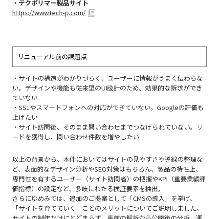
・テクポリマー製品サイト
https://www.tech-p.com/
リニューアル前の課題点
・サイトの構造がわかりづらく、ユーザーに情報がうまく伝わらな
い。デザインや機能も従来型のUI設計のため、効果的な訴求ができ
ていない
・SSLやスマートフォンへの対応ができていない。Googleの評価も
上げたい
・サイト訪問後、そのまま問い合わせまでつなげられていない。リ
ードを獲得し、問い合わせ件数を増やしたい
以上の背景から、本件においてはサイトの見やすさや導線の整理な
ど、表面的なデザイン分析やSEO対策はもちろん、製品の特性上、
専門性を有するユーザー（サイト訪問者）の把握やKPI（重要業績評
価指標）の設定など、多岐にわたる検証要素を抽出。
さらにゆめみでは、追加のご提案として「CMSの導⼊」を挙げ、
「サイトを育てていく」ことのメリットについてご説明しました。
サイトの制作だけにとどまらず、事前の解析から公開後の分析、運