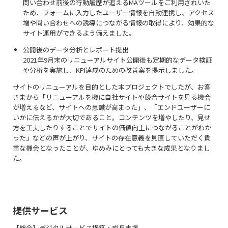
問い合わせ前後の行動履歴が追えるMAツールをご利用されいた
ため、フォームに入力したユーザー情報を自動連携し、アクセス
増や問い合わせへの誘導につながる情報の取得により、効果的な
サイト運用ができるよう備えました。
公開後のデータ分析とレポート提出
2021年9月末のリニューアルサイト公開後も定期的なデータ検証
や分析を実施し、KPI達成のための改善案を提⽰しました。
サイトのリニューアルを目的とした本プロジェクトでしたが、お客
さまから「リニューアルを機に⾃社サイトや競合サイトを見る機会
が増えるなど、サイトへの意識が高まった」、「エンドユーザーに
いかに伝えるかが大切であること。コンテンツを増やしたり、見せ
方を工夫したりすることでサイトの価値向上につながることがわか
った」などの声が上がり、サイトの存在意義を⾒直していただく貴
重な機会となったことが、ゆめみにとっても大きな成果となりまし
た。
提供サービス
【総合】デジタルサービス構築・成長支援