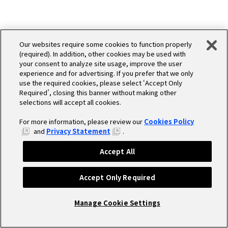
Our websites require some cookies to function properly
(required). In addition, other cookies may be used with
your consent to analyze site usage, improve the user
experience and for advertising. If you prefer that we only
use the required cookies, please select ‘Accept Only
Required’, closing this banner without making other
selections will accept all cookies.
For more information, please review our
Cookies Policy
WORKS
デザイン
and
Privacy Statement
.
Accept All
Accept Only Required
Manage Cookie Settings