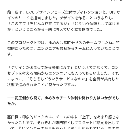
段
：私は、UX/UIデザインフェーズ全体のディレクションと、UIデザ
インのリードを担当しました。デザインを作る、というよりも、
「このアプリをどんな存在にするか」「どういう体験として届ける
か」というところから一緒に考えていく立ち位置でした。
このプロジェクトでは、ゆめみは常時4〜5名のチームでしたね。特
徴的だったのは、エンジニアも最初からチームに入っていたことで
す。
「デザインが固まってから開発に渡す」という形ではなくて、コン
セプトを考える段階からエンジニアにも入ってもらいました。それ
によって、「そもそもどういうサービスなのか」を全員が共有した
状態で進められたことが良かったですね。
ーー花王側から見て、ゆめみのチーム体制や関わり方はいかがでし
たか。
惠口様
：印象的だったのは、チームの中に「上下」をあまり感じな
かったことです。それぞれが専門家としてフラットに意見を出して
いて、若いメンバーの意見もちゃんと受け止められている。あの雰