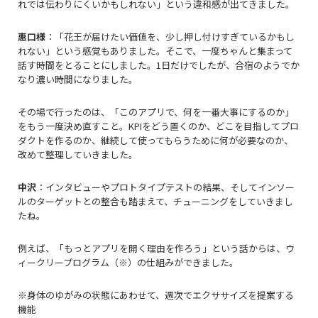
れでは伝わりにくいかもしれない」という違和感が出てきました。
惠口様
：「花王が届けたい価値を、少し押し付けすぎているかもし
れない」という感覚もありました。そこで、一度ちゃんと集まって
話す時間をとることにしました。
1日だけでしたが、
合宿のようでか
なり濃い時間になりました。
その場で行ったのは、「このアプリで、何を一番大事にするのか」
をもう一度決め直すこと。KPIをどう置くのか、どこを目指してプロ
ダクトを作るのか、継続して使ってもらうために何が必要なのか、
改めて整理していきました。
中沢
：インタビューやプロトタイプテストの結果、そしてインソー
ルのターゲットとの整合も踏まえて、チューニングをしていきまし
たね。
例えば、「もっとアプリを開く理由を作ろう」という話からは、ウ
ィークリープログラム（※）の仕組みができました。
※身体のゆがみの状態にあわせて、週次でエクササイズを提案する
機能