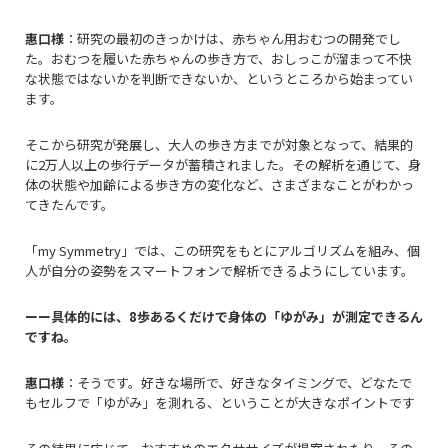
惠口様
：研究の最初のきっかけは、赤ちゃん用おむつの開発でし
た。おむつを履いた赤ちゃんの歩き方で、おしっこが溜まって不快
な状態ではないかを判断できないか、というところから始まってい
ます。
そこから研究が発展し、大人の歩き方までが対象となって、結果的
に
2万人以上の歩行データが
蓄積されました。その解析を通じて、身
体の状態や加齢による歩き方の変化など、さまざまなことがわかっ
てきたんです。
「
my Symmetry
」では、この研究をもとにアルゴリズムを組み、個
人が自分の姿勢をスマートフォンで解析できるようにしています。
ーー具体的には、
8
歩あるくだけで身体の「ゆがみ」が測定できるん
ですね。
惠口様
：そうです。好きな場所で、好きなタイミングで、どなたで
もセルフで「ゆがみ」を測れる、ということが大きなポイントです