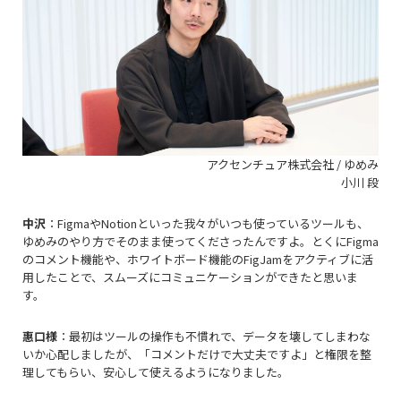
アクセンチュア株式会社 / ゆめみ
小川 段
中沢
：Figma
や
Notionといった
我々がいつも使っているツールも、
ゆめみのやり方でそのまま使ってくださったんですよ。とくにFigma
のコメント機能や、ホワイトボード機能の
FigJam
をアクティブに活
用したことで、スムーズにコミュニケーションができたと思いま
す。
惠口様
：最初はツールの操作も不慣れで、データを壊してしまわな
いか心配しましたが、「コメントだけで大丈夫ですよ」と権限を整
理してもらい、安心して使えるようになりました。