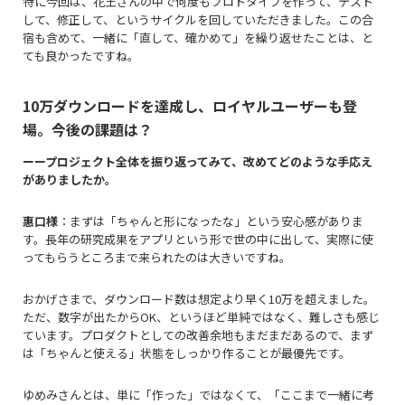
特に今回は、花王さんの中で何度もプロトタイプを作って、テスト
して、修正して、というサイクルを回していただきました。この合
宿も含めて、一緒に「直して、確かめて」を繰り返せたことは、と
ても良かったですね。
10万ダウンロード
を達成し、ロイヤルユーザーも登
場。今後の課題は？
ーープロジェクト全体を振り返ってみて、改めてどのような手応え
がありましたか。
惠口様
：まずは「ちゃんと形になったな」という安心感がありま
す。長年の研究成果をアプリという形で世の中に出して、実際に使
ってもらうところまで来られたのは大きいですね。
おかげさまで、ダウンロード数は想定より早く
10万を超え
ました。
ただ、数字が出たからOK、というほど単純ではなく、難しさも感じ
ています。プロダクトとしての改善余地もまだまだあるので、まず
は「ちゃんと使える」状態をしっかり作ることが最優先です。
ゆめみさんとは、単に「作った」ではなくて、「ここまで一緒に考