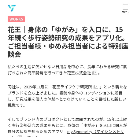
menu
WORKS
花王｜身体の「ゆがみ」を入口に、15
年続く歩行姿勢研究の成果をアプリ化。
ご担当者様・ゆめみ担当者による特別座
談会
私たちの生活に欠かせない日用品を中心に、長年にわたる研究に裏
打ちされた商品開発を行ってきた
花王株式会社
。
同社は、
2025
年11月に「
花王ライフケア研究所
」という新たな
ブランドを立ち上げました。姿勢や身体のコンディションに着目
し、研究成果を個人の体験へとつなげていくことを目指した新しい
挑戦です。
そしてブランド内のプロダクトとして展開されたのが、1
5
年以上続
く歩行姿勢研究の成果をもとに、身体の「ゆがみ」を入口に個人が
自分の状態を知るためのアプリ「
my
Symmetry
（マイシンメトリ