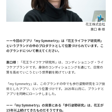
花王株式会社
惠口
奏
様
ーー今回のアプリ「
my Symmetry
」は「花王ライフケア研究所」
というブランドの中のプロダクトとして位置づけられています。こ
のブランドについて教えてください。
惠口様
：「花王ライフケア研究所」は、コンディショニング・ライ
フケアブランドです。身体のコンディショニングを通じて、日常の
質を高めていこうという世界観を掲げています。
「
my Symmetry
」は、このブランドの中でも歩行姿勢研究をコア技
術としたアプリ、という位置づけです。
2025
年11月に、ブランドと
アプリを同時にローンチしました。
ーー「
my Symmetry
」の背景にある「歩行姿勢研究」は、花王が
1
5
年以上続けてきたものだそうですね。