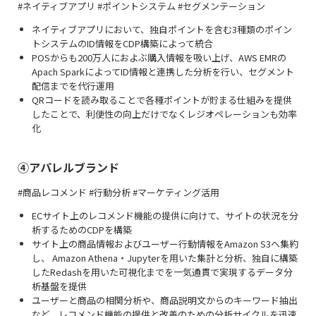
#ネイティブアプリ #ポイントシステム #セグメンテーション
ネイティブアプリにおいて、独自ポイントを含む3種類のポイン
トシステムのID情報をCDP構築によって統合
POSからも200万人におよぶ購入情報を吸い上げ、AWS EMRの
Apach SparkによってID情報と連携した分析を行い、セグメント
配信までを代行運用
QRコードを読み取ることで各種ポイントが貯まる仕組みを提供
したことで、利便性の向上だけでなくレジオペレーションも効率
化
④アパレルブランド
#商品レコメンド #行動分析 #マーケティング活用
ECサイト上のレコメンド機能の提供に向けて、サイトの状況を分
析するためのCDPを構築
サイト上の商品情報およびユーザー行動情報をAmazon S3へ集約
し、 Amazon Athena・Jupyterを用いた集計と分析、独自に構築
したRedashを用いた可視化までを一気通貫で実現するデータ分
析基盤を提供
ユーザーと商品の相関分析や、商品説明文からのキーワード抽出
など、レコメンド機能の提供と改善のための分析サイクルを迅速