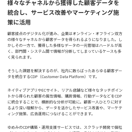
様々なチャネルから獲得した顧客データを
統合し、サービス改善やマーケティング施
策に活用
顧客接点のデジタル化が進み、企業はオンライン・オフライン双方
の様々なチャネルから顧客データを得られるようになりました。し
かしその一方で、獲得した多様なデータの一元管理はハードルが高
く、部門間・システム間で情報が分断してしまっているケースも多
く見られます。
そうした課題を解決するのが、社内に散らばったあらゆる顧客デー
タを統合するCDP（Customer Data Platform）です。
ネイティブアプリやECサイト、リアル店舗など様々なタッチポイン
トから得られた顧客の属性情報、購買情報、行動データなどをCDP
に統合することで、横断的な分析が可能に。顧客一人ひとりに対す
るより深い理解から、データを活かしたサービス改善や、マーケテ
ィング施策、広告運用につなげることができます。
ゆめみのCDP構築・運用支援サービスでは、スクラッチ開発で個社