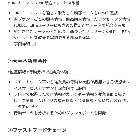
#LINEミニアプリ #ID統合 #サービス改善
LINEミニアプリを通じて取得した顧客データをCRMと連携
各ブランドごとの顧客情報、商品購入情報、カウンセリング情報
に加え、LINEユーザーIDも含めた横断的なデータの統合を実現
統合されたデータの分析結果に基づいたメッセージの制作・配信
や、サービス改善を実施できる環境を構築
事例詳細
②大手不動産会社
#位置情報 #行動分析 #従業員体験
リモートワーク下でも従業員の行動や状態が把握できる仮想オフ
ィスサービスをテナント企業向けに展開
フロアで取得した位置情報やカレンダー情報を従業員IDと紐づ
け、従業員一人ひとりの現在位置・会議情報・状態などの行動デ
ータを可視化
行動データを分析するためのダッシュボードも開発
③ファストフードチェーン