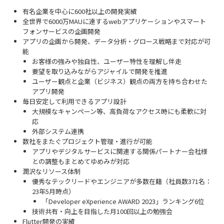
有名企業を中心に600社以上の開発実績
全世界で6000万MAUに達するwebアプリケーションやスマート
フォンサービスの企画開発
アプリの企画から開発、データ分析・グロース戦略まで対応が可
能
お客様の強みや独自性、ユーザー特性を理解し伴走
要望を取り込みながらアジャイルで開発を推進
ユーザー観点と企業（ビジネス）観点の両方を持ち合わせた
アプリ開発
毎日安定して利用できるアプリ設計
大規模なキャンペーン等、高負荷なアクセス時にも柔軟に対
応
外部システム連携
数社をまたぐプロジェクト管理・進行が可能
アプリやデジタルサービスに関連する関係パートナー会社様
との調整もまとめてゆめみが対応
潤沢なリソース体制
優秀なテックリードやエンジニアが多数在籍（社員数371名：
23年5月時点）
「Developer eXperience AWARD 2023」ランキング6位
技術共有・向上を目指した月100回以上の勉強会
Flutter開発の実績