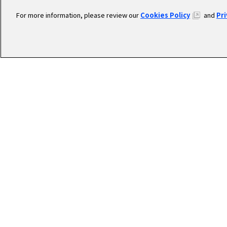
For more information, please review our
Cookies Policy
and
Pr
RECR
圧倒的な成長環境で