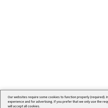
WORKS
デザイン
Our websites require some cookies to function properly (required). I
experience and for advertising. If you prefer that we only use the re
will accept all cookies.