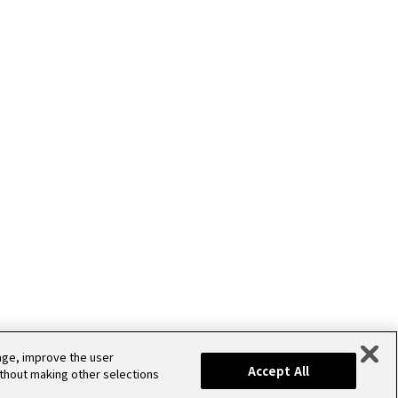
S
デザイン
sage, improve the user
Accept All
ithout making other selections