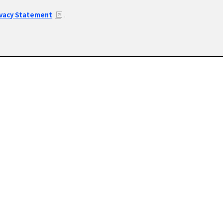
ivacy Statement
.
UIT
CO
働きませんか?
お気軽にお