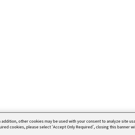
WORKS
開発
WORK
n addition, other cookies may be used with your consent to analyze site u
quired cookies, please select ‘Accept Only Required’, closing this banner w