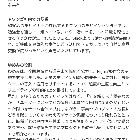
を共有
ドワンゴ社内での反響
約90名のデザイナーが在籍するドワンゴのデザインセンターでは、
勉強会を通じて「知っている」から「活かせる」へと知識を深化さ
せるきっかけが生まれたとのこと。Slack上でも活発な議論が展開さ
れ、新機能を具体的な案件にどう活用できるかについて自然に意見
交換が広がったという声をいただいています。
ゆめみの役割
ゆめみは、企画段階から運営まで幅広く協力し、Figma勉強会の実
施を支援しました。企業のデザイン組織や開発チームに対し、最新
ツールの導入・活用をサポートすることで、組織の生産性向上とク
リエイティブの質的向上を目指しています。
見た目を整えるためのデザインではなく、「何を解くべき課題なの
か」「ユーザーにとってどの体験が本質的な価値になるのか」とい
った問いをチーム全体で共有しながら、事業やプロダクトの成長に
どう貢献していくかを考えるデザイン態度についても触れるととも
に、職種ごとの専門性を尊重しつつも役割を固定しすぎない協働の
あり方や、試行錯誤を前提にプロダクトを改善し続ける文化につい
ても紹介されています。
第三者の視点から、ゆめみのカルチャーや日々の取り組みを丁寧に