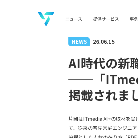
ニュース
提供サービス
事
NEWS
26.06.15
AI時代の新
──「ITm
掲載されま
片岡はITmedia AI+の取材を受
て、従来の客先常駐エンジニア
前提とした人材の在り方「RDE（Re