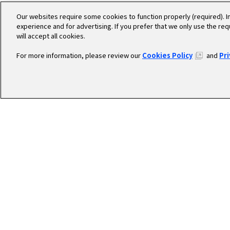
Our websites require some cookies to function properly (required). I
experience and for advertising. If you prefer that we only use the re
will accept all cookies.
For more information, please review our
Cookies Policy
and
Pr
RECR