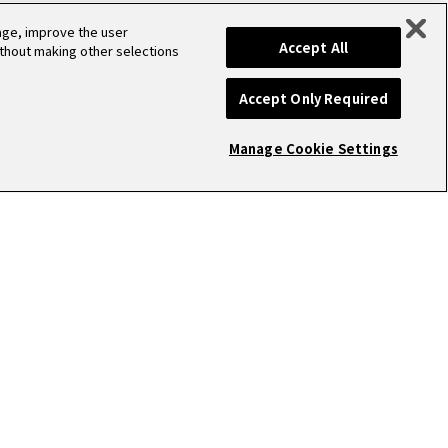
sage, improve the user
Accept All
ithout making other selections
Accept Only Required
Manage Cookie Settings
NTACT