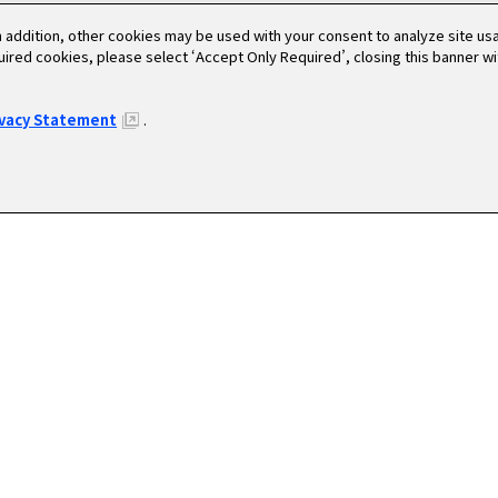
n addition, other cookies may be used with your consent to analyze site u
quired cookies, please select ‘Accept Only Required’, closing this banner w
ivacy Statement
.
UIT
CO