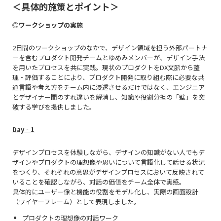
＜具体的施策とポイント＞
◎ワークショップの実施
2日間のワークショップのなかで、デザイン領域を担う外部パートナ
ーを含むプロダクト開発チームとゆめみメンバーが、デザイン手法
を用いたプロセスを共に実践。現状のプロダクトをDX文脈から整
理・評価することにより、プロダクト開発に取り組む際に必要な共
通言語や考え方をチーム内に浸透させるだけではなく、エンジニア
とデザイナー間のすれ違いを解消し、知識や役割分担の「壁」を突
破する学びを提供しました。
Day‐1
デザインプロセスを体験しながら、デザインの知識がない⼈でもデ
ザインやプロダクトの理想像や思いについて言語化して話せる状況
をつくり、それぞれの意思がデザインプロセスにおいて反映されて
いることを確認しながら、対話の価値をチーム全体で実感。
具体的にユーザー像と機能の役割をモデル化し、実際の画面設計
（ワイヤーフレーム）として表現しました。
プロダクトの理想像の対話ワーク