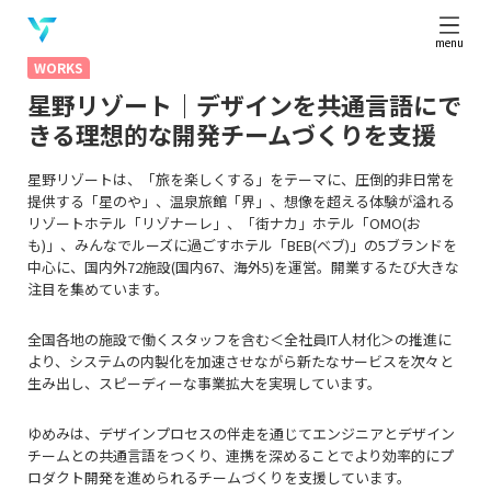
menu
WORKS
星野リゾート｜デザインを共通言語にで
きる理想的な開発チームづくりを支援
星野リゾートは、「旅を楽しくする」をテーマに、圧倒的非日常を
提供する「星のや」、温泉旅館「界」、
想像を超える体験が溢れる
リゾートホテル「リゾナーレ」、「街ナカ」ホテル「OMO(お
も)」、みんなで
ルーズに過ごすホテル「BEB(ベブ)」の5ブランドを
中心に、国内外72施設(国内67、海外5)を運営。開業するたび大きな
注目を集めています。
全国各地の施設で働くスタッフを含む＜全社員IT人材化＞の推進に
より、システムの内製化を加速させながら新たなサービスを次々と
生み出し、スピーディーな事業拡大を実現しています。
ゆめみは、デザインプロセスの伴走を通じてエンジニアとデザイン
チームとの共通言語をつくり、連携を深めることでより効率的にプ
ロダクト開発を進められるチームづくりを支援しています。